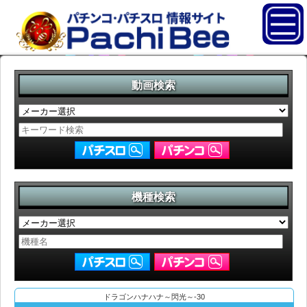
動画検索
機種検索
ドラゴンハナハナ～閃光～-30