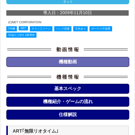
ネット
導入日：2009年11月10日
(C)NET CORPORATION
ART
5号機
チャンスゾーン
パンク回避
天井あり
ボーナス中抽選
1Gあたり約1.2枚増加
機種動画
基本スペック
機種紹介・ゲームの流れ
仕様解説
ART｢無限リオタイム｣