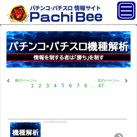
前のページへ
次のページへ
5
...
1
2
3
4
6
7
8
47
2024年06月03日