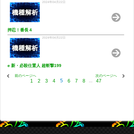
2024年04月22日
押忍！番長４
2024年04月22日
e 新・必殺仕置人 超斬撃199
前のページへ
次のページへ
5
...
1
2
3
4
6
7
8
47