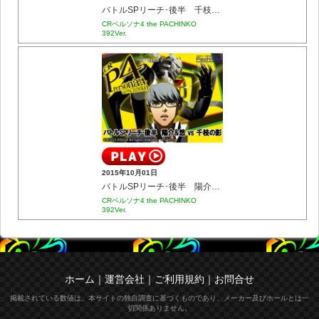
バトルSPリーチ･後半 千枝&悠 vs 雪子の影
CRペルソナ4 the PACHINKO
392Ver.
2015年10月01日
バトルSPリーチ･後半 陽介&悠 vs 千枝の影
CRペルソナ4 the PACHINKO
392Ver.
ホーム
｜
運営会社
｜
ご利用規約
｜
お問合せ
掲載されている数値は、本サイトの独自調査に基づくものであり、メーカー及びホールとは一
切関係ありません。