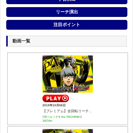
リーチ演出
注目ポイント
動画一覧
2015年10月06日
【プレミアム】全回転リーチ アポロン君
CRペルソナ4 the PACHINKO
392Ver.