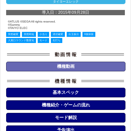
タイヨーエレック
導入日：2015年09月28日
©ATLUS ©SEGA All rights reserved.
©Sammy
©TAIYO ELEC
突然確変
突然時短
小当り
潜伏確変
出玉振分
8個保留
入賞口ラウンド数変化
モード
右打ち
機種動画
基本スペック
機種紹介・ゲームの流れ
モード解説
予告演出