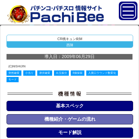
CR桃キュン剣M
西陣
導入日：2009年06月29日
(C)NISHIJIN
突然確変
小当り
潜伏確変
出玉振分
8個保留
入賞口ラウンド数変化
モード
基本スペック
機種紹介・ゲームの流れ
モード解説