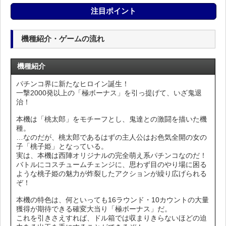
注目ポイント
機種紹介・ゲームの流れ
機種紹介
パチンコ界に新たなヒロイン誕生！
一撃2000発以上の「極ボーナス」を引っ提げて、いざ鬼退
治！
本機は「桃太郎」をモチーフとし、鬼達との激闘を描いた機
種。
…なのだが、桃太郎であるはずの主人公はお色気全開の女の
子「桃子姫」となっている。
実は、本機は西陣オリジナルの完全萌え系パチンコなのだ！
バトルにコスチュームチェンジに、思わず目のやり場に困る
ような桃子姫の魅力が炸裂したアクションが繰り広げられる
ぞ！
本機の特色は、何といっても16ラウンド・10カウントの大量
獲得が期待できる確変大当り「極ボーナス」だ。
これを引きさえすれば、ドル箱では収まりきらないほどの迫