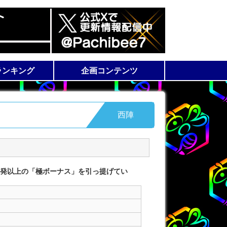
ランキング
企画コンテンツ
スランキング
ランキング
ラム
機種解析情報
WEB 漫画
西陣
0発以上の「極ボーナス」を引っ提げてい