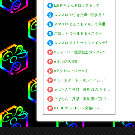
L邪神ちゃんドロップキック
スマスロ やじきた道中記参る！
スマスロ とんでもスキルで異世界放浪メシ
スロット ワールドダイスター
スマスロ ストリートファイター6
eフィーバー機動戦士ガンダムSEED クライマックス
e 七つの大罪3
eアクセル・ワールド
e ソードアート・オンライン アリシゼーション 夜空
ｅぱちんこ押忍！番長 漢の頂 ９９ver.
Ｐぱちんこ押忍！番長 漢の頂 ９９ver.
e EDENS ZERO ～究極LT～