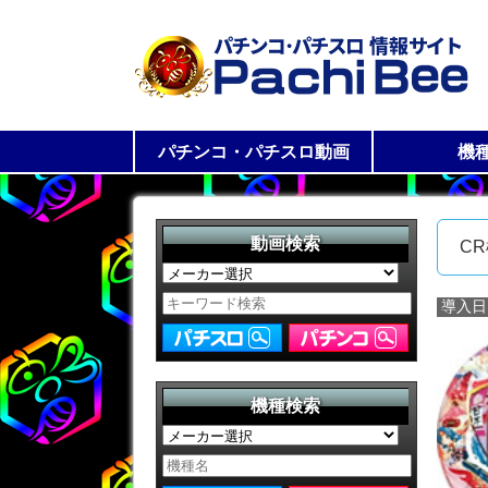
パチンコ・パチスロ動画
機
パチスロ動画一覧
パチンコ動画一覧
パチス
パチン
動画検索
C
導入日
機種検索