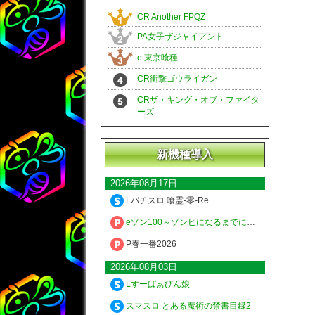
CR Another FPQZ
PA女子ザジャイアント
e 東京喰種
CR衝撃ゴウライガン
CRザ・キング・オブ・ファイタ
ーズ
新機種導入
2026年08月17日
Lパチスロ 喰霊-零-Re
eゾン100～ゾンビになるまでにしたい100のこと～
P春一番2026
2026年08月03日
Lすーぱぁびん娘
スマスロ とある魔術の禁書目録2