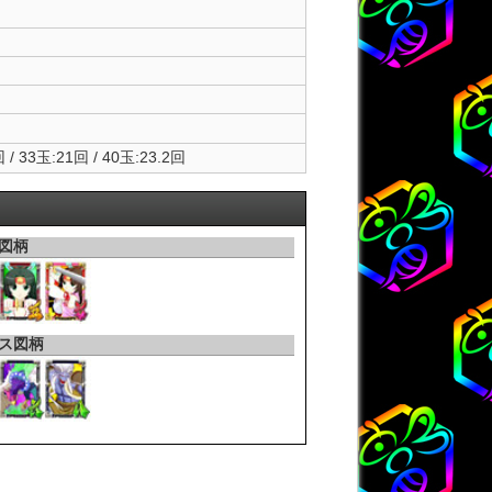
回 / 33玉:21回 / 40玉:23.2回
図柄
ス図柄