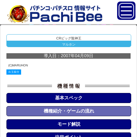
CRビッグ龍神王
マルホン
導入日：2007年04月09日
(C)MARUHON
出玉振分
基本スペック
機種紹介・ゲームの流れ
モード解説