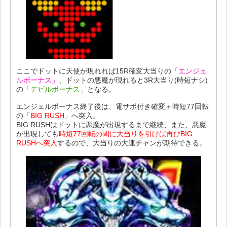
ここでドットに天使が現れれば15R確変大当りの
「エンジェ
ルボーナス」
、ドットの悪魔が現れると3R大当り(時短ナシ)
の
「デビルボーナス」
となる。
エンジェルボーナス終了後は、電サポ付き確変＋時短77回転
の
「BIG RUSH」
へ突入。
BIG RUSHはドットに悪魔が出現するまで継続、また、悪魔
が出現しても
時短77回転の間に大当りを引けば再びBIG
RUSHへ突入
するので、大当りの大連チャンが期待できる。