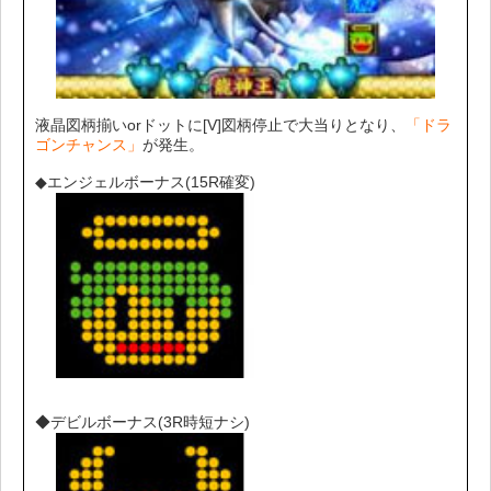
液晶図柄揃いorドットに[V]図柄停止で大当りとなり、
「ドラ
ゴンチャンス」
が発生。
◆エンジェルボーナス(15R確変)
◆デビルボーナス(3R時短ナシ)