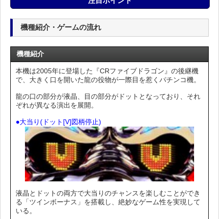
注目ポイント
機種紹介・ゲームの流れ
機種紹介
本機は2005年に登場した『CRファイブドラゴン』の後継機
で、大きく口を開いた龍の役物が一際目を惹くパチンコ機。
龍の口の部分が液晶、目の部分がドットとなっており、それ
ぞれが異なる演出を展開。
●大当り(ドット[V]図柄停止)
液晶とドットの両方で大当りのチャンスを楽しむことができ
る「ツインボーナス」を搭載し、絶妙なゲーム性を実現して
いる。