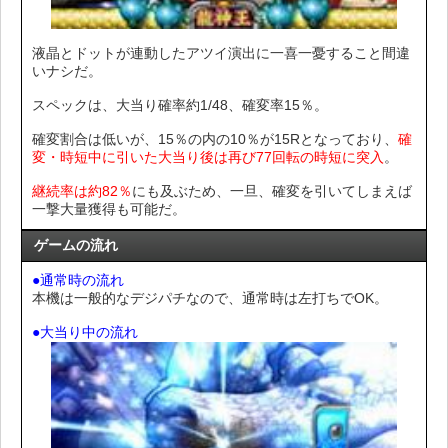
液晶とドットが連動したアツイ演出に一喜一憂すること間違
いナシだ。
スペックは、大当り確率約1/48、確変率15％。
確変割合は低いが、15％の内の10％が15Rとなっており、
確
変・時短中に引いた大当り後は再び77回転の時短に突入
。
継続率は約82％
にも及ぶため、一旦、確変を引いてしまえば
一撃大量獲得も可能だ。
ゲームの流れ
●通常時の流れ
本機は一般的なデジパチなので、通常時は左打ちでOK。
●大当り中の流れ