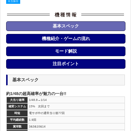
出玉振分
基本スペック
機種紹介・ゲームの流れ
モード解説
注目ポイント
基本スペック
約1/48の超高確率が魅力の一台!!
大当り確率
1/48.8→1/14
確変システム
15% 次回まで
時短
電サポ中の通常当り後77回
平均継続数
1.9回
賞球数
3&3&10&14