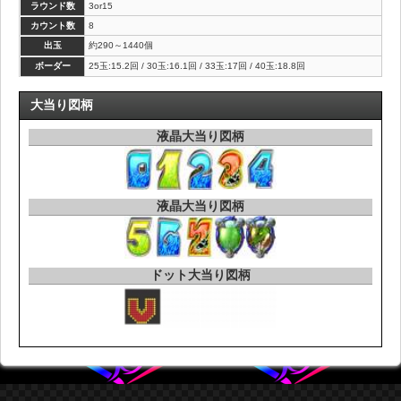
ラウンド数
3or15
カウント数
8
出玉
約290～1440個
ボーダー
25玉:15.2回 / 30玉:16.1回 / 33玉:17回 / 40玉:18.8回
大当り図柄
液晶大当り図柄
液晶大当り図柄
ドット大当り図柄