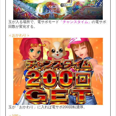
玉が入る場所で、電サポモード
「チャンスタイム」
の電サポ
回数が変化する。
＜おかわり＞
玉が「おかわり」に入れば電サポ200回転濃厚。
＜100＞