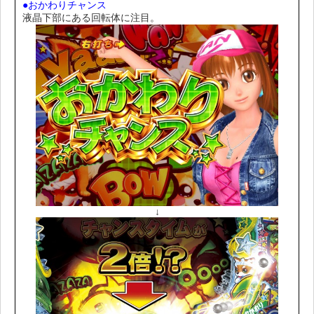
●おかわりチャンス
液晶下部にある回転体に注目。
↓