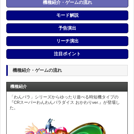
機種紹介・ゲームの流れ
モード解説
予告演出
リーチ演出
注目ポイント
機種紹介・ゲームの流れ
機種紹介
「わんパラ」シリーズからゆったり遊べる時短機タイプの
『CRスーパーわんわんパラダイス おかわりver.』が登場し
た。