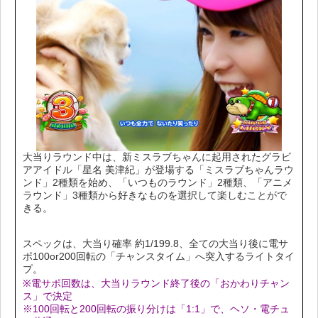
大当りラウンド中は、新ミスラブちゃんに起用されたグラビ
アアイドル「星名 美津紀」が登場する「ミスラブちゃんラウ
ンド」2種類を始め、「いつものラウンド」2種類、「アニメ
ラウンド」3種類から好きなものを選択して楽しむことがで
きる。
スペックは、大当り確率 約1/199.8、全ての大当り後に電サ
ポ100or200回転の「チャンスタイム」へ突入するライトタイ
プ。
※電サポ回数は、大当りラウンド終了後の「おかわりチャン
ス」で決定
※100回転と200回転の振り分けは「1:1」で、ヘソ・電チュ