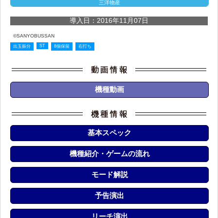
三洋物産
導入日：2016年11月07日
©SANYOBUSSAN
ST
出玉振分
8個保留
右打ち
機種動画
基本スペック
機種紹介・ゲームの流れ
モード解説
予告演出
リーチ演出