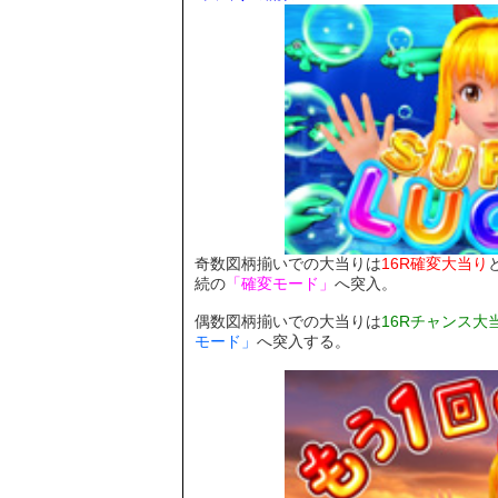
奇数図柄揃いでの大当りは
16R確変大当り
続の
「確変モード」
へ突入。
偶数図柄揃いでの大当りは
16Rチャンス大
モード」
へ突入する。