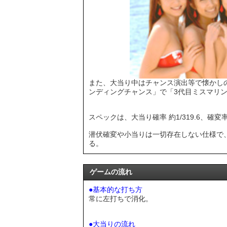
また、大当り中はチャンス演出等で懐かし
ンディングチャンス」で「3代目ミスマリン
スペックは、大当り確率 約1/319.6、確
潜伏確変や小当りは一切存在しない仕様で、
る。
ゲームの流れ
●基本的な打ち方
常に左打ちで消化。
●大当りの流れ