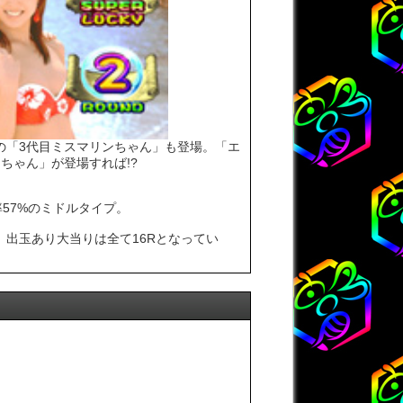
の「3代目ミスマリンちゃん」も登場。「エ
ちゃん」が登場すれば!?
変率57%のミドルタイプ。
出玉あり大当りは全て16Rとなってい