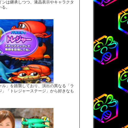
インは継承しつつ、液晶表示やキャラクタ
いる。
ャル」を踏襲しており、演出の異なる「ラ
ジ」「トレジャーステージ」から好きなも