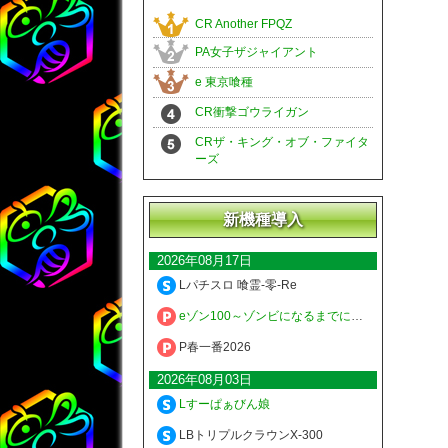
CR Another FPQZ
PA女子ザジャイアント
e 東京喰種
CR衝撃ゴウライガン
CRザ・キング・オブ・ファイタ
ーズ
新機種導入
2026年08月17日
Lパチスロ 喰霊-零-Re
eゾン100～ゾンビになるまでにしたい100のこと～
P春一番2026
2026年08月03日
Lすーぱぁびん娘
LBトリプルクラウンX-300