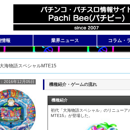
種情報
業界ニュース
コラム・
ロ機種一覧
コ機種一覧
展示会ニュース
新機種導入日
動画アクセ
全国稼働
コ
R大海物語スペシャルMTE15
：2016年12月05日
機種紹介・ゲームの流れ
機種紹介
初代「大海物語スペシャル」のリニューア
MTE15』が登場した。