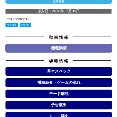
三洋物産
導入日：2016年12月05日
©SANYOBUSSAN
突然確変
8個保留
機種動画
基本スペック
機種紹介・ゲームの流れ
モード解説
予告演出
リーチ演出