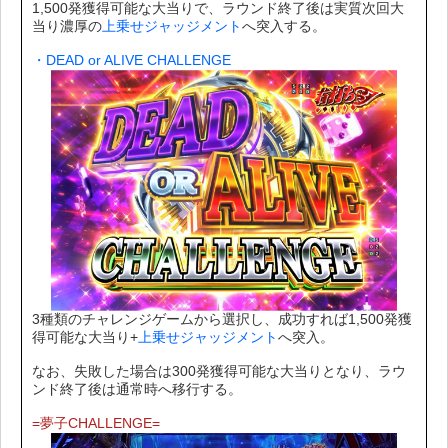
1,500発獲得可能な大当りで、ラウンド終了後は実質次回大
当り濃厚の
上乗せジャッジメント
へ突入する。
・DEAD or ALIVE CHALLENGE
3種類のチャレンジゲームから選択し、成功すれば1,500発獲
得可能な大当り+
上乗せジャッジメント
へ突入。
なお、失敗した場合は300発獲得可能な大当りとなり、ラウ
ンド終了後は通常時へ移行する。
=夢子CHALLENGE=