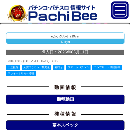
eカケグルイ 219ver
D-light
導入日：2026年05月11日
©HK,TN/SQEX,KP ©HK,TN/SQEX,K2
出玉振分
入賞口ラウンド数変化
右打ち
スマートパチンコ
コンプリート機能搭載
ラッキートリガー搭載
機種動画
基本スペック