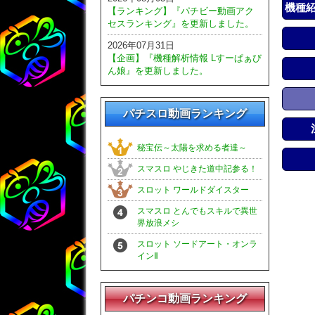
機種
【ランキング】『パチビー動画アク
セスランキング』を更新しました。
2026年07月31日
【企画】『機種解析情報 Lすーぱぁび
ん娘』を更新しました。
パチスロ動画ランキング
秘宝伝～太陽を求める者達～
スマスロ やじきた道中記参る！
スロット ワールドダイスター
スマスロ とんでもスキルで異世
界放浪メシ
スロット ソードアート・オンラ
インⅡ
パチンコ動画ランキング