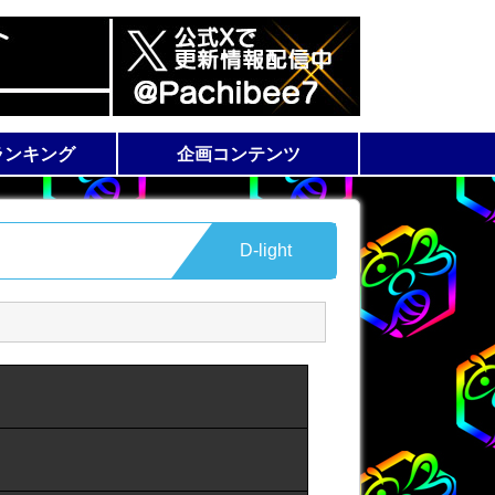
ランキング
企画コンテンツ
スランキング
ランキング
ラム
機種解析情報
WEB 漫画
D-light