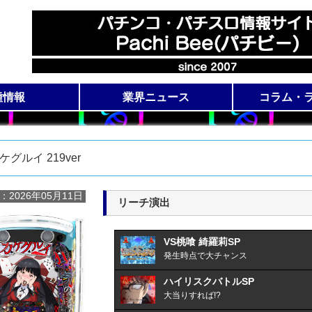
種情報
業界ニュース
コラム・
ロ機種一覧
コ機種一覧
展示会ニュース
新機種導入日
動画アクセ
全国稼働
コ
ケグルイ 219ver
：2026年05月11日
リーチ演出
VS桃喰 綺羅莉SP
発生時点で大チャンス
ハイリスクバトルSP
大当りすれば!?