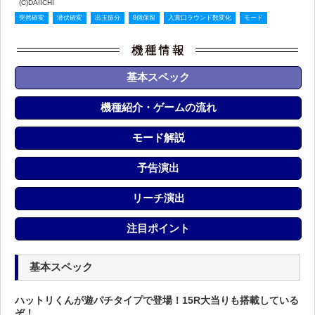
(C)DAIICHI
突然確変
潜伏確変
出玉振分
8個保留
入賞口ラウンド数変化
モード
基本スペック
機種紹介・ゲームの流れ
モード解説
予告演出
リーチ演出
注目ポイント
基本スペック
ハットリくんが遊パチタイプで登場！15R大当りも搭載している
ぞ！