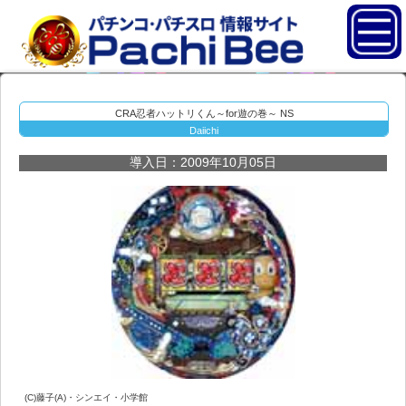
CRA忍者ハットリくん～for遊の巻～ NS
Daiichi
導入日：2009年10月05日
(C)藤子(A)・シンエイ・小学館