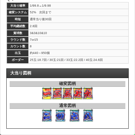
大当り確率
1/99.8→1/9.98
確変システム
52% 次回まで
時短
通常当り後30回
平均継続数
2.8回
賞球数
3&3&10&10
ラウンド数
7or15
カウント数
8
出玉
約440～950個
ボーダー
25玉:18.7回 / 30玉:21回 / 33玉:22.2回 / 40玉:24.6回
大当り図柄
確変図柄
通常図柄