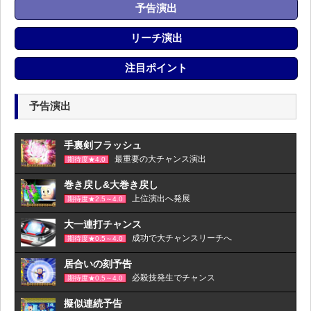
予告演出
リーチ演出
注目ポイント
予告演出
手裏剣フラッシュ
最重要の大チャンス演出
期待度★4.0
巻き戻し&大巻き戻し
上位演出へ発展
期待度★2.5～4.0
大一連打チャンス
成功で大チャンスリーチへ
期待度★0.5～4.0
居合いの刻予告
必殺技発生でチャンス
期待度★0.5～4.0
擬似連続予告