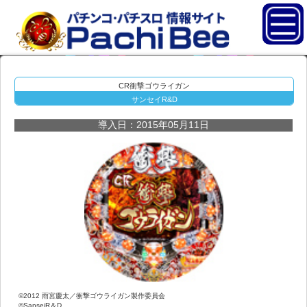
CR衝撃ゴウライガン
サンセイR&D
導入日：2015年05月11日
©2012 雨宮慶太／衝撃ゴウライガン製作委員会
©SanseiR＆D