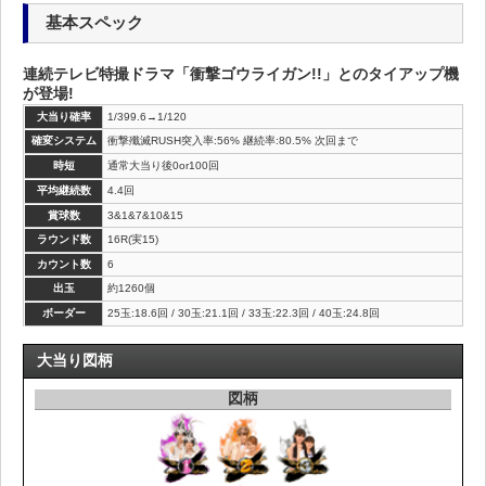
基本スペック
連続テレビ特撮ドラマ「衝撃ゴウライガン!!」とのタイアップ機
が登場!
大当り確率
1/399.6→1/120
確変システム
衝撃殲滅RUSH突入率:56% 継続率:80.5% 次回まで
時短
通常大当り後0or100回
平均継続数
4.4回
賞球数
3&1&7&10&15
ラウンド数
16R(実15)
カウント数
6
出玉
約1260個
ボーダー
25玉:18.6回 / 30玉:21.1回 / 33玉:22.3回 / 40玉:24.8回
大当り図柄
図柄