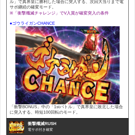
ル」で真界皇に勝利した場合に突入する、次回大当りまで電
サポ継続の確変モード。
※「衝撃殲滅チャレンジ」でV入賞が確変突入の条件
●ゴウライガンCHANCE
「衝撃BONUS」中の「1stバトル」で真界皇に敗北した場合
に突入する、時短100回転のモード。
衝撃殲滅RUSH
電サポ付き確変