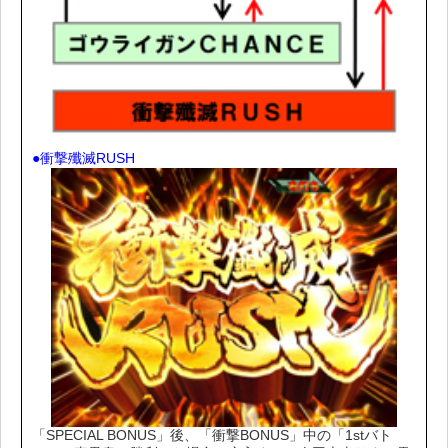
●衝撃殲滅RUSH
「SPECIAL BONUS」後、「衝撃BONUS」中の「1stバト