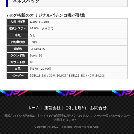
基本スペック
7セグ搭載のオリジナルパチンコ機が登場!
大当り確率
1/399.6→1/65
確変システム
74.6% 次回まで
時短
なし
平均継続数
3.9回
賞球数
3&1&5&15
ラウンド数
2or4or16
カウント数
10
出玉
約570～2270個
ボーダー
25玉:18.2回 / 30玉:20.6回 / 33玉:21.8回 / 40玉:24.2回
ホーム
｜
運営会社
｜
ご利用規約
｜
お問合せ
掲載されている数値は、本サイトの独自調査に基づくものであり、メーカー及びホールとは一
切関係ありません。
Copyright © 2017 Pachibee. All rights reserved.