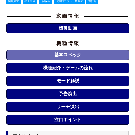
突然通常
出玉振分
8個保留
入賞口ラウンド数変化
右打ち
機種動画
基本スペック
機種紹介・ゲームの流れ
モード解説
予告演出
リーチ演出
注目ポイント