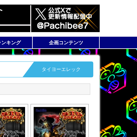
ランキング
企画コンテンツ
スランキング
ランキング
ラム
機種解析情報
WEB 漫画
タイヨーエレック