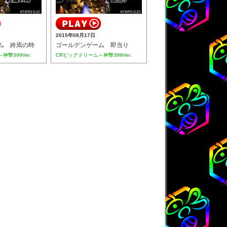
2015年08月17日
ム 終焉の時
ゴールデンゲーム 即当り
撃399Ver.
CRビッグドリーム～神撃399Ver.