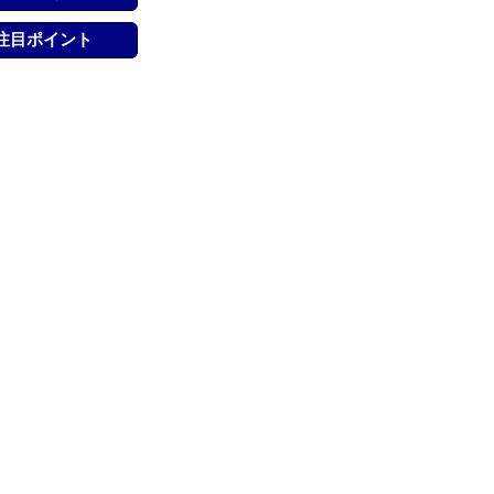
注目ポイント