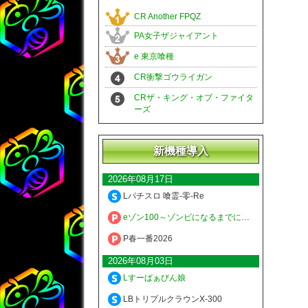
CR Another FPQZ
PA女子ザジャイアント
e 東京喰種
CR衝撃ゴウライガン
CRザ・キング・オブ・ファイタ
ーズ
新機種導入
2026年08月17日
Lパチスロ 喰霊-零-Re
eゾン100～ゾンビになるまでにしたい100のこと～
P春一番2026
2026年08月03日
Lすーぱぁびん娘
LBトリプルクラウンX-300