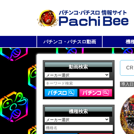
パチンコ・パチスロ動画
機
パチスロ動画一覧
パチンコ動画一覧
パチス
パチン
動画検索
CR
導入日
機種検索