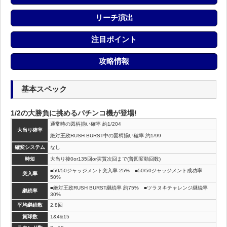
リーチ演出
注目ポイント
攻略情報
基本スペック
1/2の大勝負に挑めるパチンコ機が登場!
通常時の図柄揃い確率 約1/204
大当り確率
絶対王政RUSH BURST中の図柄揃い確率 約1/99
確変システム
なし
時短
大当り後0or135回or実質次回まで(普図変動回数)
■50/50ジャッジメント突入率 25% ■50/50ジャッジメント成功率
突入率
50%
■絶対王政RUSH BURST継続率 約75% ■ツラヌキチャレンジ継続率
継続率
30%
平均継続数
2.8回
賞球数
1&4&15