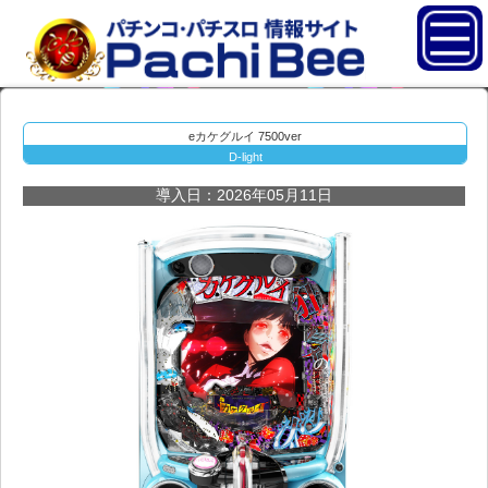
eカケグルイ 7500ver
D-light
導入日：2026年05月11日