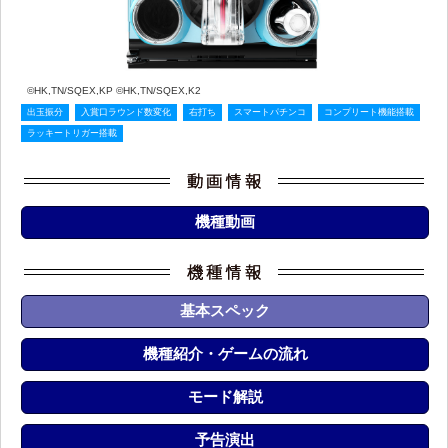
©HK,TN/SQEX,KP ©HK,TN/SQEX,K2
出玉振分
入賞口ラウンド数変化
右打ち
スマートパチンコ
コンプリート機能搭載
ラッキートリガー搭載
機種動画
基本スペック
機種紹介・ゲームの流れ
モード解説
予告演出