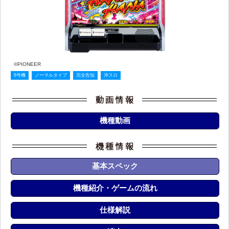
©PIONEER
6号機
ノーマルタイプ
完全告知
沖スロ
機種動画
基本スペック
機種紹介・ゲームの流れ
仕様解説