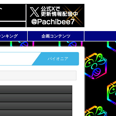
ランキング
企画コンテンツ
スランキング
ランキング
ラム
機種解析情報
WEB 漫画
パイオニア