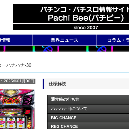
種情報
業界ニュース
コラム・
ロ機種一覧
コ機種一覧
展示会ニュース
新機種導入日
動画アクセ
全国稼働
コ
ターハナハナ-30
：2025年01月06日
仕様解説
通常時の打ち方
ハナハナ目について
BIG CHANCE
REG CHANCE