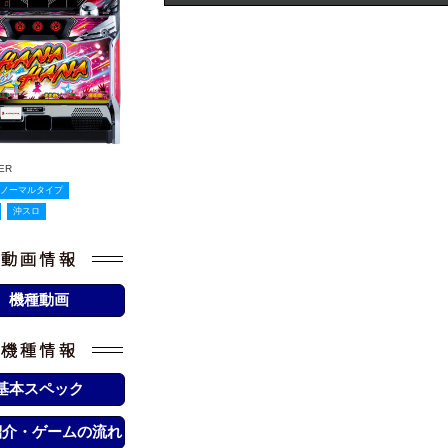
ER
ノーマルタイプ
沖スロ
機種動画
基本スペック
紹介・ゲームの流れ