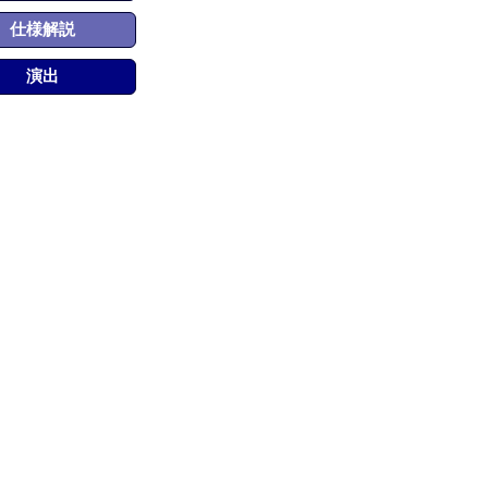
仕様解説
演出