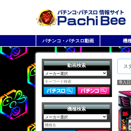
パチンコ・パチスロ動画
機
パチスロ動画一覧
パチンコ動画一覧
パチス
パチン
動画検索
ス
導入日
機種検索