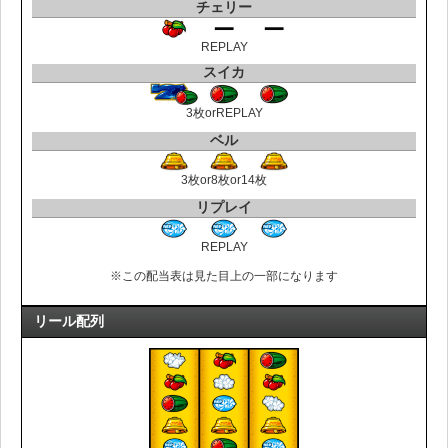
チェリー
REPLAY
スイカ
3枚orREPLAY
ベル
3枚or8枚or14枚
リプレイ
REPLAY
※この配当表は見た目上の一部になります
リール配列