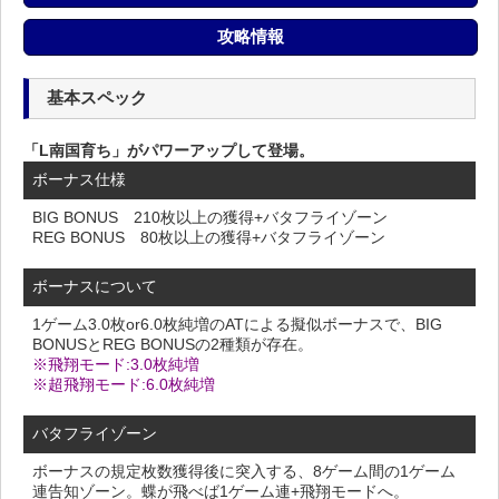
攻略情報
基本スペック
「L南国育ち」がパワーアップして登場。
ボーナス仕様
BIG BONUS 210枚以上の獲得+バタフライゾーン
REG BONUS 80枚以上の獲得+バタフライゾーン
ボーナスについて
1ゲーム3.0枚or6.0枚純増のATによる擬似ボーナスで、BIG
BONUSとREG BONUSの2種類が存在。
※飛翔モード:3.0枚純増
※超飛翔モード:6.0枚純増
バタフライゾーン
ボーナスの規定枚数獲得後に突入する、8ゲーム間の1ゲーム
連告知ゾーン。蝶が飛べば1ゲーム連+飛翔モードへ。