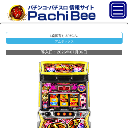
L南国育ち SPECIAL
アムテックス
導入日：2026年07月06日