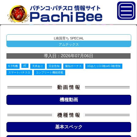
L南国育ち SPECIAL
アムテックス
導入日：2026年07月06日
AT
6.5号機
天井あり
完全告知
擬似ボーナス
1Gあたり3.0枚or6.0枚増加
スマートパチスロ
コンプリート機能搭載
機種動画
基本スペック