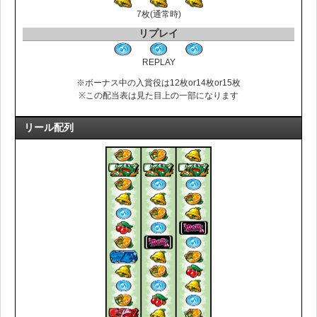
7枚(通常時)
リプレイ
REPLAY
※ボーナス中の入賞役は12枚or14枚or15枚
※この配当表は見た目上の一部になります
リール配列