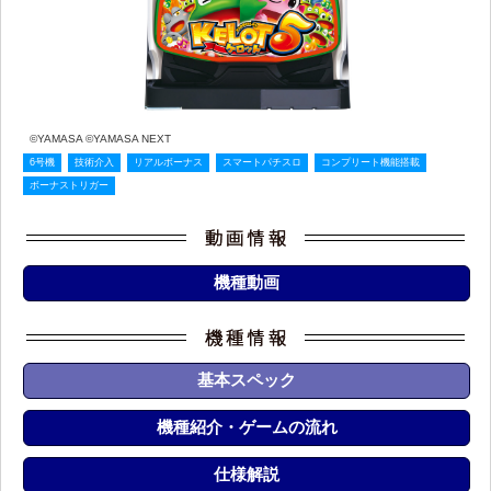
©YAMASA ©YAMASA NEXT
6号機
技術介入
リアルボーナス
スマートパチスロ
コンプリート機能搭載
ボーナストリガー
機種動画
基本スペック
機種紹介・ゲームの流れ
仕様解説