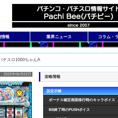
種情報
業界ニュース
コラム・
ロ機種一覧
コ機種一覧
展示会ニュース
新機種導入日
動画アクセ
全国稼働
コ
パチスロ1000ちゃんA
：2025年06月02日
攻略情報
設定示唆
ボーナス確定画面移行時のキャラボイス
BB終了時のPUSHボイス