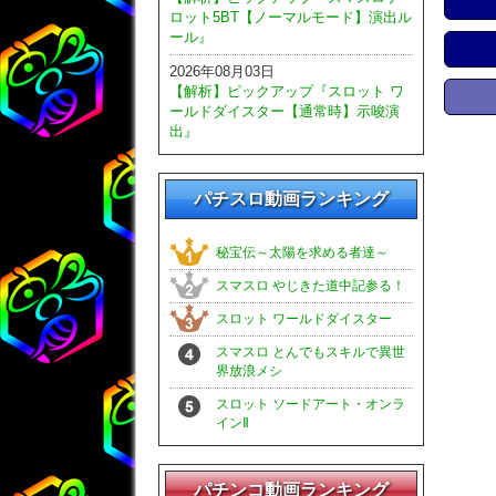
ロット5BT【ノーマルモード】演出ル
ール』
2026年08月03日
【解析】ピックアップ『スロット ワ
ールドダイスター【通常時】示唆演
出』
パチスロ動画ランキング
秘宝伝～太陽を求める者達～
スマスロ やじきた道中記参る！
スロット ワールドダイスター
スマスロ とんでもスキルで異世
界放浪メシ
スロット ソードアート・オンラ
インⅡ
パチンコ動画ランキング