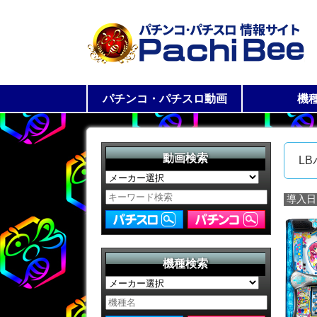
パチンコ・パチスロ動画
機
パチスロ動画一覧
パチンコ動画一覧
パチス
パチン
動画検索
LB
導入日
機種検索