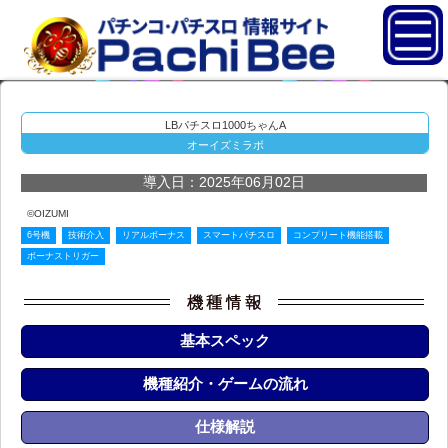
LBパチスロ1000ちゃんA
オーイズミラボ
導入日：2025年06月02日
©OIZUMI
6号機
技術介入
リアルボーナス
スマートパチスロ
コンプリート機能搭載
ボーナストリガー
基本スペック
機種紹介・ゲームの流れ
仕様解説