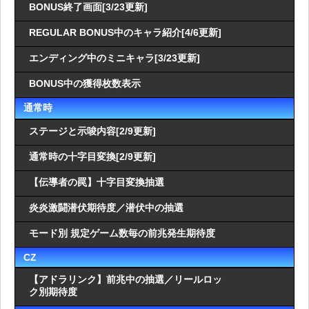
BONUS終了画面[3/23更新]
REGULAR BONUS中のキャラ紹介[4/6更新]
エンディング中のミニキャラ[3/23更新]
BONUS中の獲得枚数表示
通常時
ステージと示唆内容[2/9更新]
通常時の十字目変換[2/9更新]
【伝導者の罠】十字目変換抽選
炎炎激闘潜伏期待度／潜伏中の抽選
モード別 規定ゲーム数毎の前兆発生期待度
CZ
【アドラリンク】前兆中の抽選／リールロッ
ク別期待度