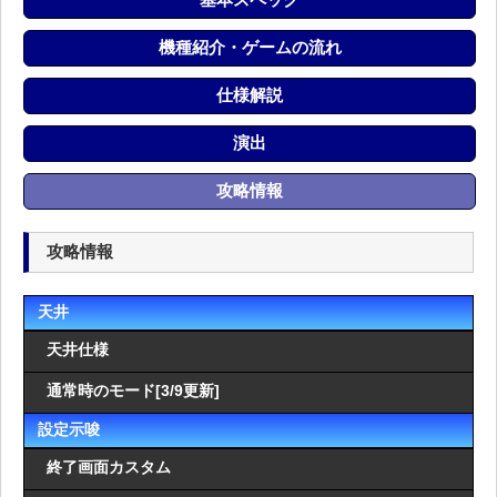
機種紹介・ゲームの流れ
仕様解説
演出
攻略情報
攻略情報
天井
天井仕様
通常時のモード[3/9更新]
設定示唆
終了画面カスタム