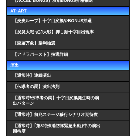
【ACCEL BONUS】灰焰BONUS昇格抽選
AT･ART
【炎炎ループ】十字目変換やBONUS抽選
【炎炎大戦･紅J大戦】押し順十字目出現率
【森羅万象】勝利抽選
【アドラバースト】抽選詳細
演出
【通常時】連続演出
【伝導者の罠】演出法則
【通常時/伝導者の罠】十字目変換発生時の演
出パターン
【通常時】前兆ステージ移行シナリオ期待度
【通常時】｢第8特殊消防隊緊急出動｣中の演出
期待度