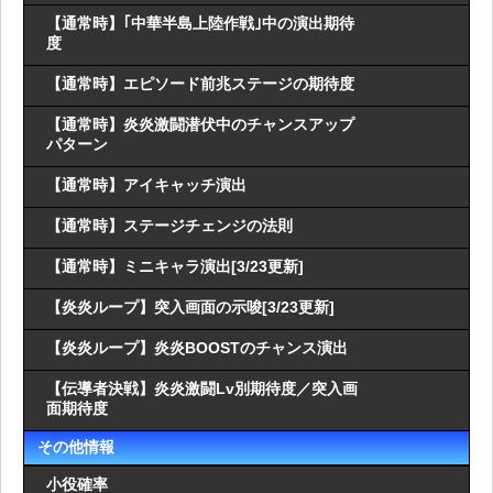
【通常時】｢中華半島上陸作戦｣中の演出期待
度
【通常時】エピソード前兆ステージの期待度
【通常時】炎炎激闘潜伏中のチャンスアップ
パターン
【通常時】アイキャッチ演出
【通常時】ステージチェンジの法則
【通常時】ミニキャラ演出[3/23更新]
【炎炎ループ】突入画面の示唆[3/23更新]
【炎炎ループ】炎炎BOOSTのチャンス演出
【伝導者決戦】炎炎激闘Lv別期待度／突入画
面期待度
その他情報
小役確率