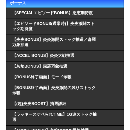
ボーナス
【SPECIALエピソードBONUS】恩恵期待度
【エピソードBONUS(通常時)】炎炎激闘スト
ック期待度
【炎炎BONUS】炎炎激闘ストック抽選／森羅
万象抽選
【ACCEL BONUS】炎炎大戦抽選
【灰焰BONUS】森羅万象抽選
【BONUS終了画面】モード示唆
【BONUS終了画面】炎炎激闘の残りストック
示唆
【(超)炎炎BOOST】抽選詳細
【ラッキースケベられTIME】1G連ストック抽
選