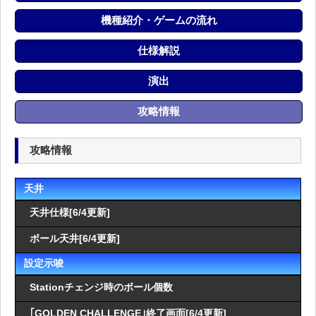
機種紹介・ゲームの流れ
仕様解説
演出
攻略情報
攻略情報
天井
天井仕様[6/4更新]
ボール天井[6/4更新]
設定示唆
Stationチェンジ時のボール個数
｢GOLDEN CHALLENGE｣終了画面[6/4更新]