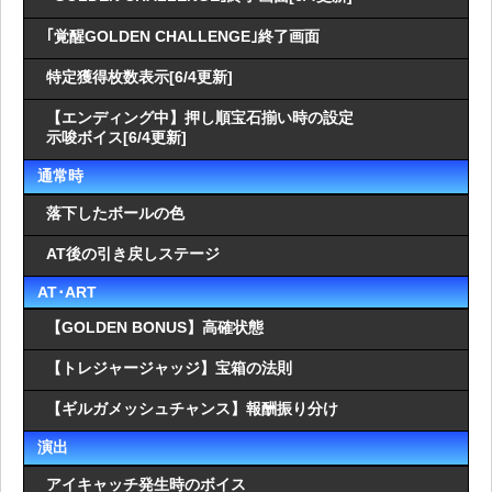
｢覚醒GOLDEN CHALLENGE｣終了画面
特定獲得枚数表示[6/4更新]
【エンディング中】押し順宝石揃い時の設定
示唆ボイス[6/4更新]
通常時
落下したボールの色
AT後の引き戻しステージ
AT･ART
【GOLDEN BONUS】高確状態
【トレジャージャッジ】宝箱の法則
【ギルガメッシュチャンス】報酬振り分け
演出
アイキャッチ発生時のボイス