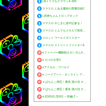
LBトリプルクラウンX-300
スマスロ とある魔術の禁書目録2
L邪神ちゃんドロップキック
スマスロ やじきた道中記参る！
スマスロ とんでもスキルで異世界放浪メシ
スロット ワールドダイスター
スマスロ ストリートファイター6
eフィーバー機動戦士ガンダムSEED クライマックス
e 七つの大罪3
eアクセル・ワールド
e ソードアート・オンライン アリシゼーション 夜空
ｅぱちんこ押忍！番長 漢の頂 ９９ver.
Ｐぱちんこ押忍！番長 漢の頂 ９９ver.
e EDENS ZERO ～究極LT～