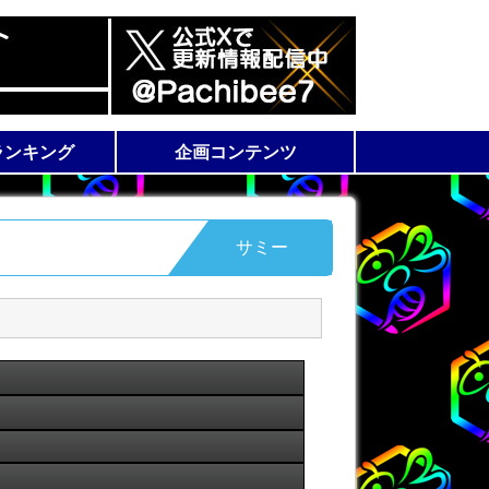
ランキング
企画コンテンツ
スランキング
ランキング
ラム
機種解析情報
WEB 漫画
サミー