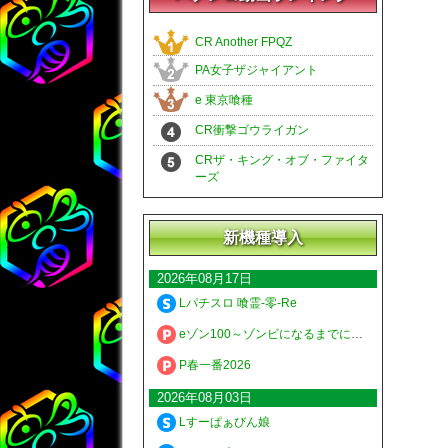
CR Another FPQZ
PA女子ザジャイアント
e 東京喰種
CR衝撃ゴウライガン
CRザ・キング・オブ・ファイタ
ーズ
新機種導入
2026年08月17日
Lパチスロ 喰霊-零-Re
eゾン100～ゾンビになるまでにしたい100のこと～
P春一番2026
2026年08月03日
Lすーぱぁびん娘