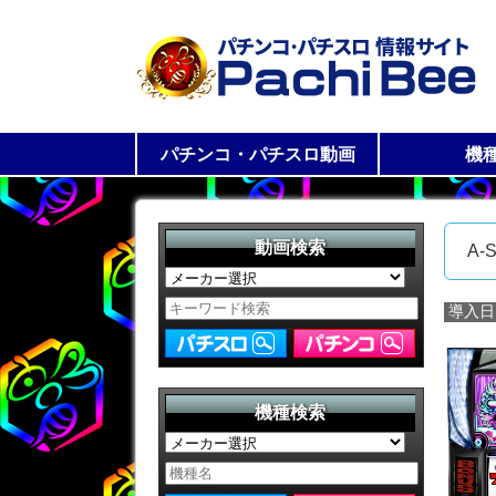
パチンコ・パチスロ動画
機
パチスロ動画一覧
パチンコ動画一覧
パチス
パチン
動画検索
A-
導入日
機種検索