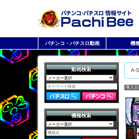
パチンコ・パチスロ動画
機
パチスロ動画一覧
パチンコ動画一覧
パチス
パチン
動画検索
A-
導入日
機種検索