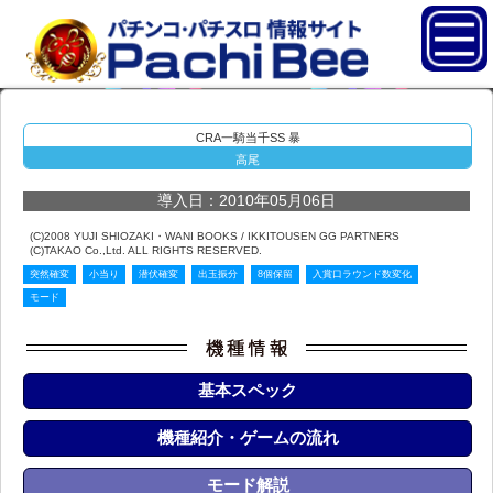
CRA一騎当千SS 暴
高尾
導入日：2010年05月06日
(C)2008 YUJI SHIOZAKI・WANI BOOKS / IKKITOUSEN GG PARTNERS
(C)TAKAO Co.,Ltd. ALL RIGHTS RESERVED.
突然確変
小当り
潜伏確変
出玉振分
8個保留
入賞口ラウンド数変化
モード
基本スペック
機種紹介・ゲームの流れ
モード解説