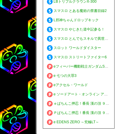
LBトリプルクラウンX-300
スマスロ とある魔術の禁書目録2
L邪神ちゃんドロップキック
スマスロ やじきた道中記参る！
スマスロ とんでもスキルで異世界放浪メシ
スロット ワールドダイスター
スマスロ ストリートファイター6
eフィーバー機動戦士ガンダムSEED クライマックス
e 七つの大罪3
eアクセル・ワールド
e ソードアート・オンライン アリシゼーション 夜空
ｅぱちんこ押忍！番長 漢の頂 ９９ver.
Ｐぱちんこ押忍！番長 漢の頂 ９９ver.
e EDENS ZERO ～究極LT～