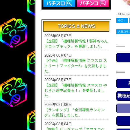
©Okumur
小当り
TOPICS & NEWS
入賞口ラ
2026年08月07日
【企画】『機種解析情報 L邪神ちゃん
ドロップキック』を更新しました。
2026年08月07日
【企画】『機種解析情報 スマスロ ス
トリートファイター6』を更新しまし
た。
2026年08月07日
【企画】『機種解析情報 スマスロ や
じきた道中記参る！』を更新しまし
機種
た。
2026年08月06日
【ランキング】『全国稼働ランキン
グ』を更新しました。
2026年08月04日
【解析】ピックアップ『スマスロケ