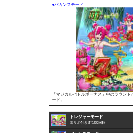
●バカンスモード
「マジカルバトルボーナス」中のラウンド
ード。
トレジャーモード
電サポ付きST100回転