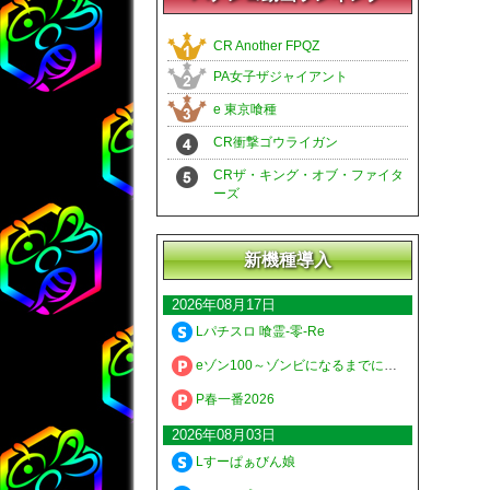
CR Another FPQZ
PA女子ザジャイアント
e 東京喰種
CR衝撃ゴウライガン
CRザ・キング・オブ・ファイタ
ーズ
新機種導入
2026年08月17日
Lパチスロ 喰霊-零-Re
eゾン100～ゾンビになるまでにしたい100のこと～
P春一番2026
2026年08月03日
Lすーぱぁびん娘