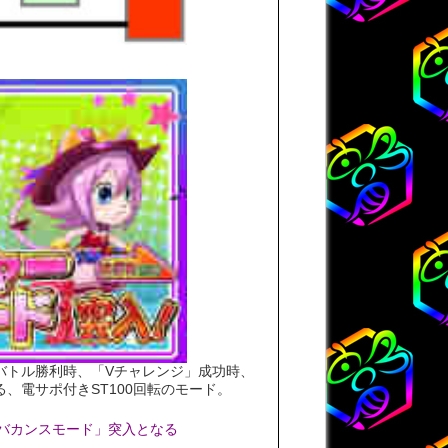
バトル勝利時、「Vチャレンジ」成功時、
、電サポ付きST100回転のモード。
「バカンスモード」突入となる