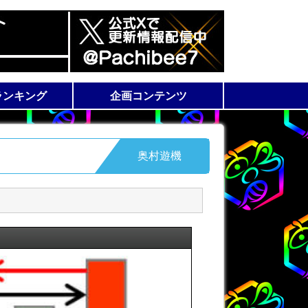
ランキング
企画コンテンツ
スランキング
ランキング
ラム
機種解析情報
WEB 漫画
奥村遊機