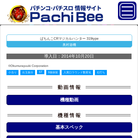
ぱちんこCRマジカルハンター 319type
奥村遊機
導入日：2014年10月20日
©Okumurayuuki Corporation
ST
小当り
出玉振分
8個保留
入賞口ラウンド数変化
右打ち
機種動画
基本スペック