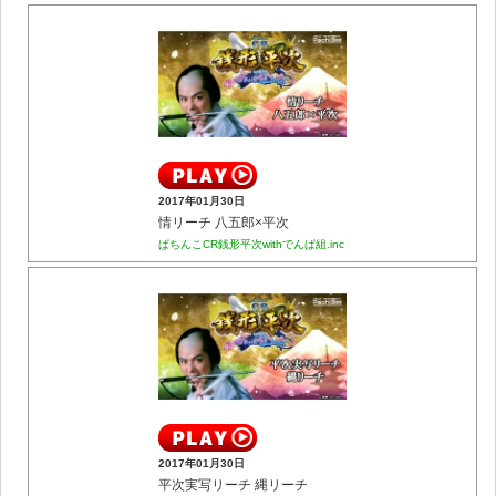
2017年01月30日
情リーチ 八五郎×平次
ぱちんこCR銭形平次withでんぱ組.inc
2017年01月30日
平次実写リーチ 縄リーチ