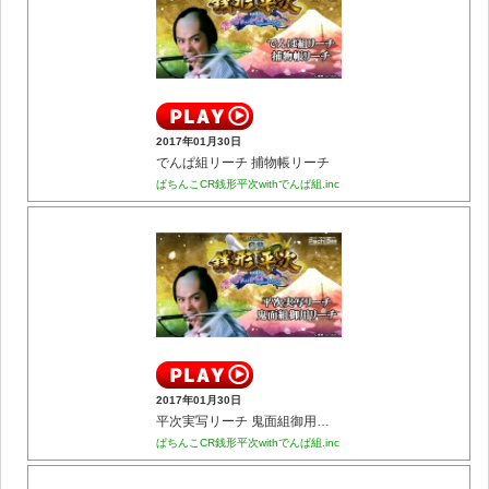
2017年01月30日
でんぱ組リーチ 捕物帳リーチ
ぱちんこCR銭形平次withでんぱ組.inc
2017年01月30日
平次実写リーチ 鬼面組御用リーチ
ぱちんこCR銭形平次withでんぱ組.inc