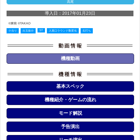
高尾
導入日：2017年01月23日
©東映 ©TAKAO
ST
小当り
出玉振分
入賞口ラウンド数変化
右打ち
機種動画
基本スペック
機種紹介・ゲームの流れ
モード解説
予告演出
リーチ演出