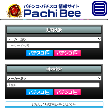
動画検索
機種検索
ぱちんこCR銭形平次withでんぱ組.inc