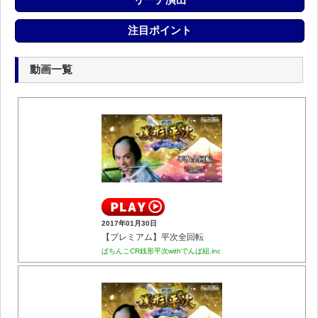
注目ポイント
動画一覧
2017年01月30日
【プレミアム】平次全回転
ぱちんこCR銭形平次withでんぱ組.inc