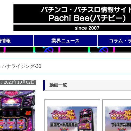
種情報
業界ニュース
コラム・
ロ機種一覧
コ機種一覧
展示会ニュース
新機種導入日
動画アクセ
全国稼働
コ
ーハナライジング-30
：2023年10月02日
動画一覧