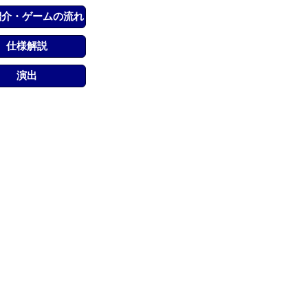
紹介・ゲームの流れ
仕様解説
演出