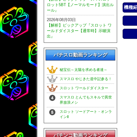
ロット5BT【ノーマルモード】演出ル
機種
ール』
2026年08月03日
【解析】ピックアップ『スロット ワ
ールドダイスター【通常時】示唆演
出』
パチスロ動画ランキング
秘宝伝～太陽を求める者達～
スマスロ やじきた道中記参る！
スロット ワールドダイスター
スマスロ とんでもスキルで異世
界放浪メシ
スロット ソードアート・オンラ
インⅡ
パチンコ動画ランキング