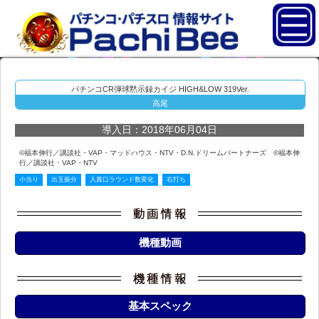
パチンコCR弾球黙示録カイジ HIGH&LOW 319Ver.
高尾
導入日：2018年06月04日
©福本伸行／講談社・VAP・マッドハウス・NTV・D.N.ドリームパートナーズ ©福本伸
行／講談社・VAP・NTV
小当り
出玉振分
入賞口ラウンド数変化
右打ち
機種動画
基本スペック