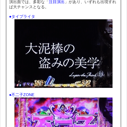
演出面では、多彩な「
注目演出
」があり、いずれも出現すれ
ば大チャンスとなる。
●タイプライタ
●不二子ZONE