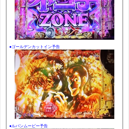
●ゴールデンカットイン予告
●ルパンムービー予告