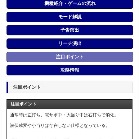
機種紹介・ゲームの流れ
モード解説
予告演出
リーチ演出
注目ポイント
攻略情報
注目ポイント
注目ポイント
通常時は左打ち、電サポ中・大当り中は右打ちで消化。
潜伏確変や小当りは存在しない仕様となっている。