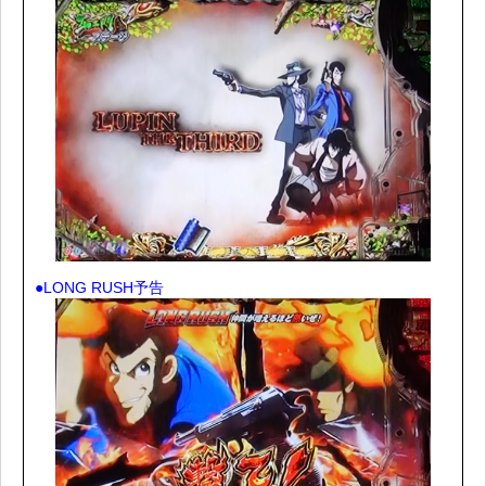
●LONG RUSH予告