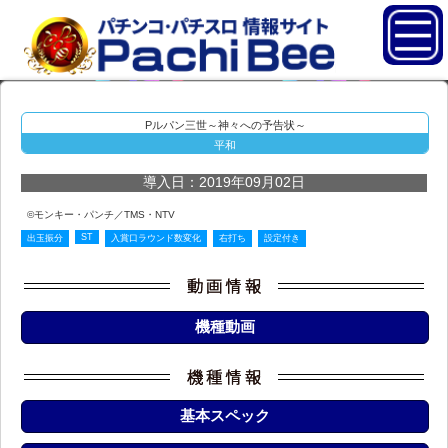
Pルパン三世～神々への予告状～
平和
導入日：2019年09月02日
©モンキー・パンチ／TMS・NTV
ST
出玉振分
入賞口ラウンド数変化
右打ち
設定付き
機種動画
基本スペック