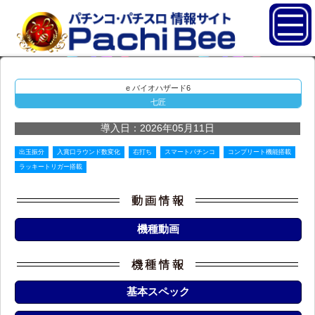
e バイオハザード6
七匠
導入日：2026年05月11日
出玉振分
入賞口ラウンド数変化
右打ち
スマートパチンコ
コンプリート機能搭載
ラッキートリガー搭載
機種動画
基本スペック