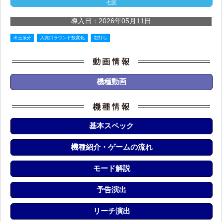
七匠
導入日：2026年05月11日
出玉振分
入賞口ラウンド数変化
右打ち
機種動画
基本スペック
機種紹介・ゲームの流れ
モード解説
予告演出
リーチ演出