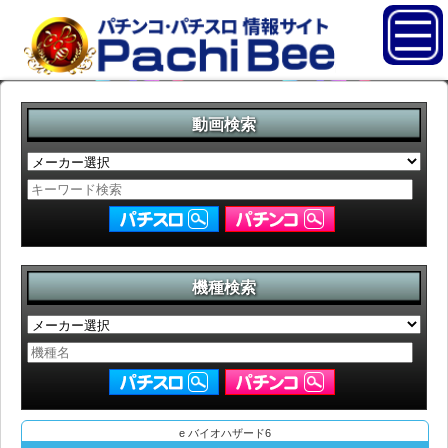
動画検索
機種検索
e バイオハザード6