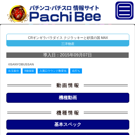
CRギンギラパラダイス クジラッキーと砂漠の国 MAX
三洋物産
導入日：2015年09月07日
©SANYOBUSSAN
出玉振分
8個保留
入賞口ラウンド数変化
右打ち
機種動画
基本スペック