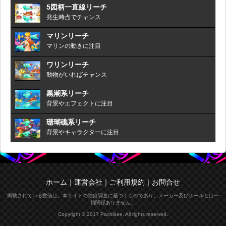
5図柄一直線リーチ
発生時点でチャンス
マリンリーチ
マリンの動きに注目
ワリンリーチ
動物がいればチャンス
黒潮系リーチ
背景やエフェクトに注目
珊瑚礁系リーチ
背景やキャラクターに注目
ホーム
｜
運営会社
｜
ご利用規約
｜
お問合せ
掲載されている数値は、本サイトの独自調査に基づくものであり、メーカー及びホールとは一
切関係ありません。
Copyright © 2017 Pachibee. All rights reserved.