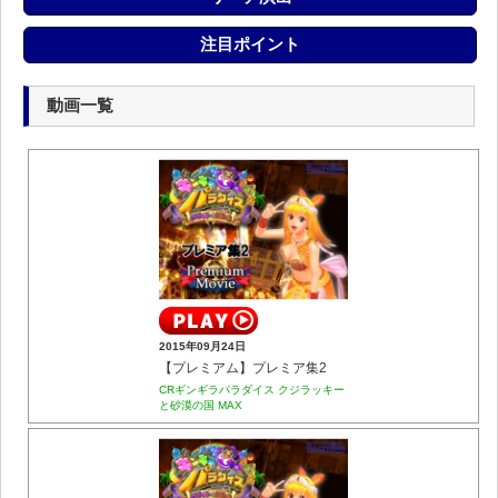
注目ポイント
動画一覧
2015年09月24日
【プレミアム】プレミア集2
CRギンギラパラダイス クジラッキー
と砂漠の国 MAX