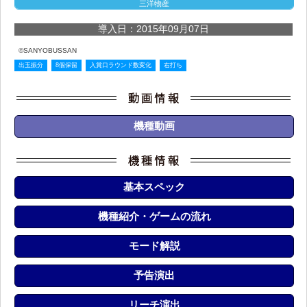
三洋物産
導入日：2015年09月07日
©SANYOBUSSAN
出玉振分
8個保留
入賞口ラウンド数変化
右打ち
機種動画
基本スペック
機種紹介・ゲームの流れ
モード解説
予告演出
リーチ演出