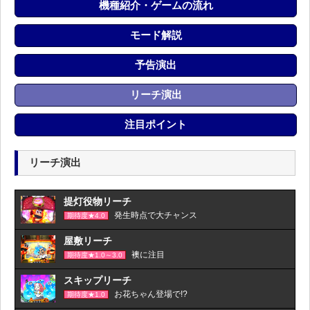
機種紹介・ゲームの流れ
モード解説
予告演出
リーチ演出
注目ポイント
リーチ演出
提灯役物リーチ
発生時点で大チャンス
期待度★4.0
屋敷リーチ
襖に注目
期待度★1.0～3.0
スキップリーチ
お花ちゃん登場で!?
期待度★1.0