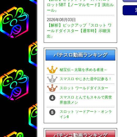
ロット5BT【ノーマルモード】演出ル
ール』
2026年08月03日
【解析】ピックアップ『スロット ワ
ールドダイスター【通常時】示唆演
出』
パチスロ動画ランキング
秘宝伝～太陽を求める者達～
スマスロ やじきた道中記参る！
スロット ワールドダイスター
スマスロ とんでもスキルで異世
界放浪メシ
スロット ソードアート・オンラ
インⅡ
パチンコ動画ランキング