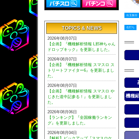
出玉振分
TOPICS & NEWS
右打ち
2026年08月07日
【企画】『機種解析情報 L邪神ちゃん
ドロップキック』を更新しました。
2026年08月07日
【企画】『機種解析情報 スマスロ ス
トリートファイター6』を更新しまし
た。
2026年08月07日
【企画】『機種解析情報 スマスロ や
機種
じきた道中記参る！』を更新しまし
た。
2026年08月06日
【ランキング】『全国稼働ランキン
グ』を更新しました。
2026年08月04日
【解析】ピックアップ『スマスロケ