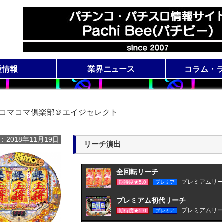
種情報
業界ニュース
コラム・
ロ機種一覧
コ機種一覧
展示会ニュース
新機種導入日
動画アクセ
全国稼働
コ
Rコマコマ倶楽部＠エイジセレクト
：2018年11月19日
リーチ演出
全回転リーチ
プレミアムリ
期待度★5.0
プレミア
プレミアム初代リーチ
プレミアムリ
期待度★5.0
プレミア