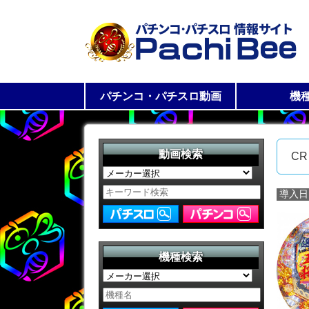
パチンコ・パチスロ動画
機
パチスロ動画一覧
パチンコ動画一覧
パチス
パチン
動画検索
C
導入日
機種検索