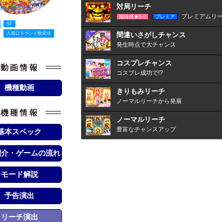
対局リーチ
プレミアムリ
期待度★5.0
プレミア
ST
入賞口ラウンド数変化
間違いさがしチャンス
発生時点で大チャンス
コスプレチャンス
コスプレ成功で!?
機種動画
きりもみリーチ
ノーマルリーチから発展
ノーマルリーチ
豊富なチャンスアップ
基本スペック
紹介・ゲームの流れ
モード解説
予告演出
リーチ演出