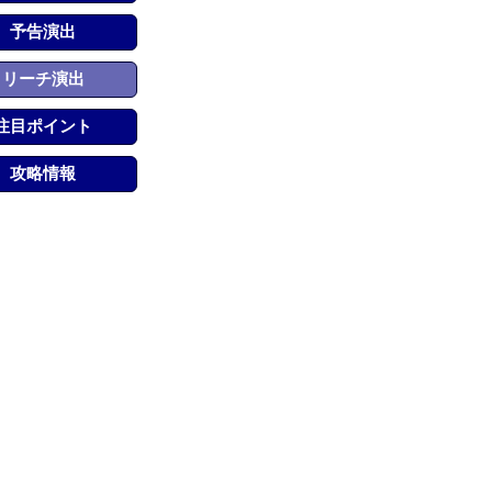
予告演出
リーチ演出
注目ポイント
攻略情報