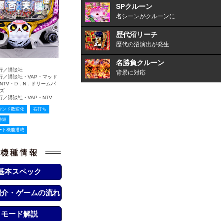
SPクルーン
名シーンがクルーンに
歴代沼リーチ
歴代の沼演出が発生
名勝負クルーン
行／講談社
背景に対応
行／講談社・VAP・マッド
NTV・D．N．ドリームパ
ズ
行／講談社・VAP・NTV
ウンド数変化
右打ち
時短
ート機能搭載
基本スペック
紹介・ゲームの流れ
モード解説