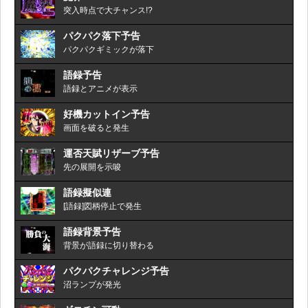
突入時点で大チャンス!?
パクパク落下予告
パクパクギミックが落下
語録予告
語録とアニメが表示
好機カットイン予告
画面を破ると発生
運否天賦リザーブ予告
先の展開を示唆
語録擬似連
[語録]図柄停止で発生
語録背景予告
背景が語録に切り替わる
パクパクチャレンジ予告
沼ランプが発光