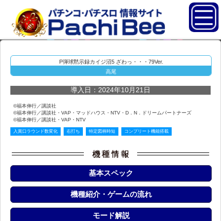
P弾球黙示録カイジ沼5 ざわっ・・・79Ver.
高尾
導入日：2024年10月21日
©福本伸行／講談社
©福本伸行／講談社・VAP・マッドハウス・NTV・D．N．ドリームパートナーズ
©福本伸行／講談社・VAP・NTV
入賞口ラウンド数変化
右打ち
特定図柄時短
コンプリート機能搭載
基本スペック
機種紹介・ゲームの流れ
モード解説