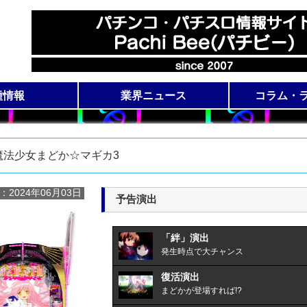
種情報
業界ニュース
コラム・
ロ機種一覧
コ機種一覧
展示会ニュース
新機種導入日
動画アクセ
全国稼働
コ
 魔法少女まどか☆マギカ3
：2024年06月03日
予告演出
「絆」演出
発生時点で大チャンス
復活演出
まどかが登場すれば!?