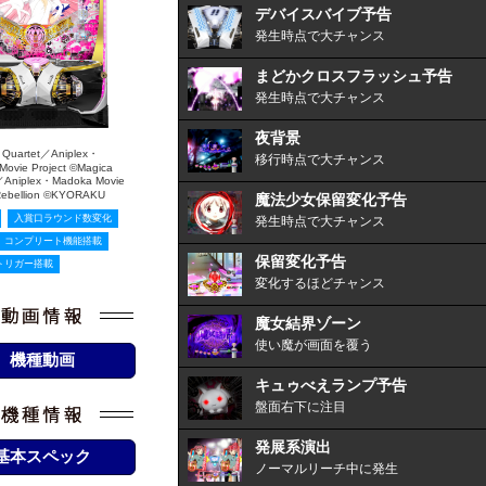
デバイスバイブ予告
発生時点で大チャンス
まどかクロスフラッシュ予告
発生時点で大チャンス
夜背景
 Quartet／Aniplex・
移行時点で大チャンス
Movie Project ©Magica
／Aniplex・Madoka Movie
 Rebellion ©KYORAKU
魔法少女保留変化予告
入賞口ラウンド数変化
発生時点で大チャンス
コンプリート機能搭載
保留変化予告
トリガー搭載
変化するほどチャンス
魔女結界ゾーン
使い魔が画面を覆う
機種動画
キュゥべえランプ予告
盤面右下に注目
発展系演出
基本スペック
ノーマルリーチ中に発生