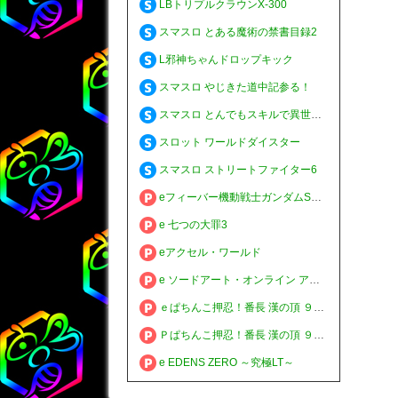
LBトリプルクラウンX-300
スマスロ とある魔術の禁書目録2
L邪神ちゃんドロップキック
スマスロ やじきた道中記参る！
スマスロ とんでもスキルで異世界放浪メシ
スロット ワールドダイスター
スマスロ ストリートファイター6
eフィーバー機動戦士ガンダムSEED クライマックス
e 七つの大罪3
eアクセル・ワールド
e ソードアート・オンライン アリシゼーション 夜空
ｅぱちんこ押忍！番長 漢の頂 ９９ver.
Ｐぱちんこ押忍！番長 漢の頂 ９９ver.
e EDENS ZERO ～究極LT～