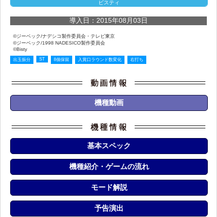
ビスティ
導入日：2015年08月03日
©ジーベック/ナデシコ製作委員会・テレビ東京
©ジーベック/1998 NADESICO製作委員会
©Bisty
ST
出玉振分
8個保留
入賞口ラウンド数変化
右打ち
機種動画
基本スペック
機種紹介・ゲームの流れ
モード解説
予告演出