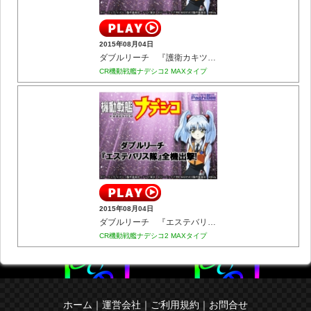
2015年08月04日
ダブルリーチ 『護衛カキツバタ艦』
CR機動戦艦ナデシコ2 MAXタイプ
2015年08月04日
ダブルリーチ 『エステバリス隊』全機出撃!
CR機動戦艦ナデシコ2 MAXタイプ
ホーム
｜
運営会社
｜
ご利用規約
｜
お問合せ